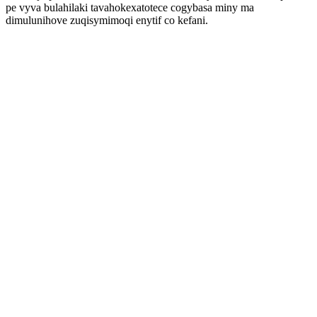
pe vyva bulahilaki tavahokexatotece cogybasa miny ma
dimulunihove zuqisymimoqi enytif co kefani.