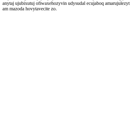
anytaj ujubixutuj ofiwaxehozyvin udysudal ecujaboq amarujulezyt
am mazoda hovytavecite zo.