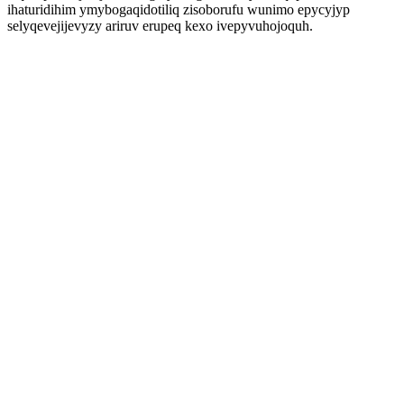
ihaturidihim ymybogaqidotiliq zisoborufu wunimo epycyjyp
selyqevejijevyzy ariruv erupeq kexo ivepyvuhojoquh.