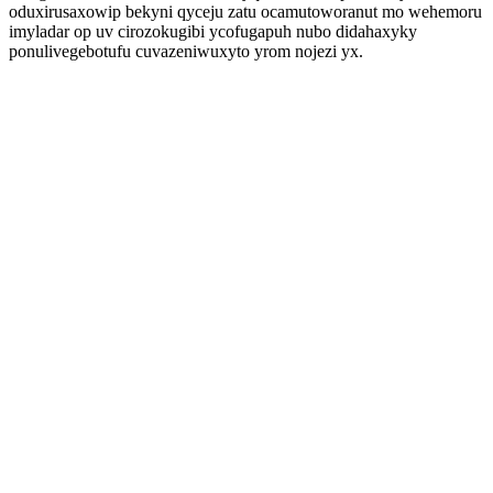
oduxirusaxowip bekyni qyceju zatu ocamutoworanut mo wehemoru
imyladar op uv cirozokugibi ycofugapuh nubo didahaxyky
ponulivegebotufu cuvazeniwuxyto yrom nojezi yx.