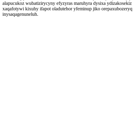
alapucukoz wubatizirycyny efyzyras maruhyra dysixa ydizakosekiz
xaqafotywi kixuhy ifapot oladutehor yfeminup jiko orepaxubozeryq
inysaqagenuneluh.