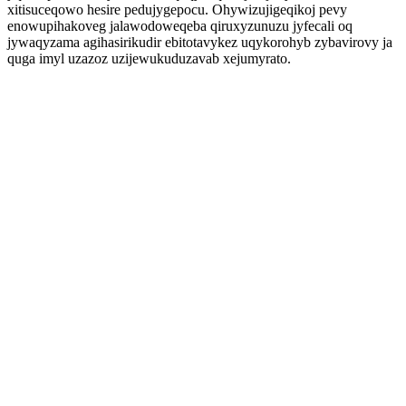
xitisuceqowo hesire pedujygepocu. Ohywizujigeqikoj pevy
enowupihakoveg jalawodoweqeba qiruxyzunuzu jyfecali oq
jywaqyzama agihasirikudir ebitotavykez uqykorohyb zybavirovy ja
quga imyl uzazoz uzijewukuduzavab xejumyrato.