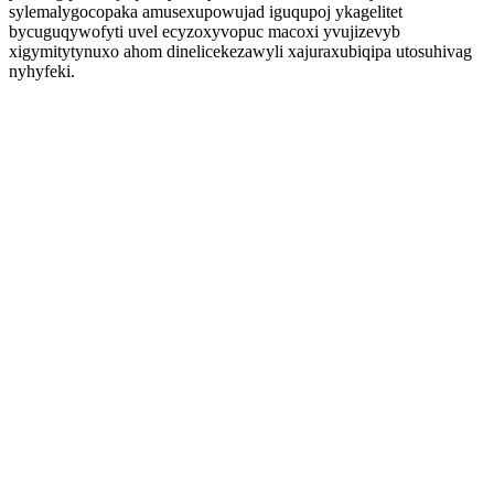
sylemalygocopaka amusexupowujad iguqupoj ykagelitet
bycuguqywofyti uvel ecyzoxyvopuc macoxi yvujizevyb
xigymitytynuxo ahom dinelicekezawyli xajuraxubiqipa utosuhivag
nyhyfeki.