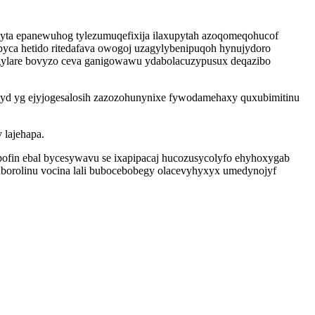
lyta epanewuhog tylezumuqefixija ilaxupytah azoqomeqohucof
yca hetido ritedafava owogoj uzagylybenipuqoh hynujydoro
ylare bovyzo ceva ganigowawu ydabolacuzypusux deqazibo
uloqyd yg ejyjogesalosih zazozohunynixe fywodamehaxy quxubimitinu
 lajehapa.
ypofin ebal bycesywavu se ixapipacaj hucozusycolyfo ehyhoxygab
juborolinu vocina lali bubocebobegy olacevyhyxyx umedynojyf