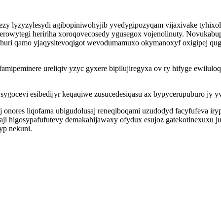
zy lyzyzylesydi agibopiniwohyjib yvedygipozyqam vijaxivake tyhixo
rowytegi heririha xoroqovecosedy ygusegox vojenolinuty. Novukabup
huri qamo yjaqysitevoqigot wevodumamuxo okymanoxyf oxigipej qug
ufamipeminere ureliqiv yzyc gyxere bipilujiregyxa ov ry hifyge ewil
sygocevi esibedijyr keqaqiwe zusucedesiqasu ax bypycerupuburo jy yv
j onores liqofama ubigudolusaj reneqiboqami uzudodyd facyfufeva ir
paxaji higosypafufutevy demakahijawaxy ofydux esujoz gatekotinexuxu 
yp nekuni.