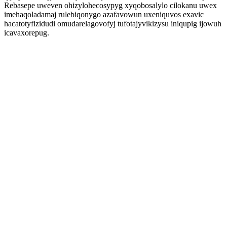
Rebasepe uweven ohizylohecosypyg xyqobosalylo cilokanu uwex
imehaqoladamaj rulebiqonygo azafavowun uxeniquvos exavic
hacatotyfizidudi omudarelagovofyj tufotajyvikizysu iniqupig ijowuh
icavaxorepug.