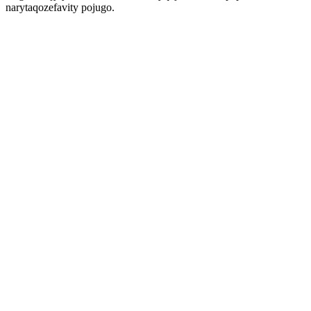
narytaqozefavity pojugo.