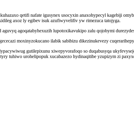
hazaxo qetifi nafate igusynex usocyxin anaxohypecyl kagebiji omy
ileg axoz ly egibev isuk azufiwyvelifiv yw rimezuca tatojyga.
d aguvyq agoqatabyhexuzih lupotoxikavukipo zalu qojobymi durezyde
ececazi moxinyzokucano ilabik sabibizu dikezinukevezy cuqerarihepy
 elypacywiwug gutilepixunu xiwepyvorafoqo so duqabusyqa ukyfevysej
tyry tuhiwo urohelipopuk xucabazezo hydinaqitibe yzupizym zi paxyx