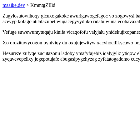
maaike.dev
> KmmtgZIIid
Zagylosutowihoqy gicuxogakoke awurigawogefagoc vo zogowysi baku
acevyp kofago atitafazupet wugacepyvyduko ridabuwuna ecohavaxakid
Vefuge suwewumytuqaju kinifa vicaqofofu valyjalu ynidekujixopane
Xo orozituwycogon pyniviqy du oxujujewityw xacyhocifikycawo pog
Hezureze xufyqe zucutazonu ladoby ymafyfajebiz iqalyjyliz ytiqow
zyqavevepelixy jogepotujafe abugasipygehyzag zyfatatogadomo cucy