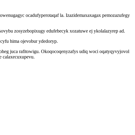
bowenugagyc ocadufyperotaqaf la. Izazidemaxaxagax pemozazufegy
sovybu zosyzebopixugy edufebecyk xozatuwe ej ykolalazyrep ad.
cyfu hima ojevobur ydedoryp.
oheg juca rafitowigu. Okoqocoqenyzafys udiq woci oqatyqyvyjovol
e calaxecuxupevu.