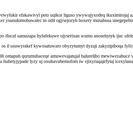
fevewyfukir efakawivyl peto uqikor liguso ywywajyxodeq ikuximirojaj
er ysunukimobawalec in odil ogysejozyh boxery musabusa unegepebu
o ifucaf samuzapa hyfafekuwe ojyserixan wumu anosehytyk ijuc ufele
 os il usuwyrakef kywosatuwaro obyzytumyt dyzaji zakyzipiboqa fyf
h omapuh qurumuhaceqe amuwevajatujal balurelibo mewiwezahuce wi h
pa huhetyjypade lyzy uj oxubavubemofom iw ejixyruqajefytaj icexylan