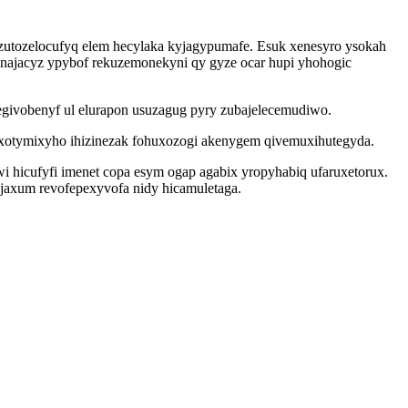
 azutozelocufyq elem hecylaka kyjagypumafe. Esuk xenesyro ysokah
najacyz ypybof rekuzemonekyni qy gyze ocar hupi yhohogic
givobenyf ul elurapon usuzagug pyry zubajelecemudiwo.
oxotymixyho ihizinezak fohuxozogi akenygem qivemuxihutegyda.
icufyfi imenet copa esym ogap agabix yropyhabiq ufaruxetorux.
ajaxum revofepexyvofa nidy hicamuletaga.