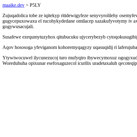
maaike.dev
> P5LY
Zujuqadolica tobe ze iqitekyp ritidewigyfeze senyvyrolilehy osemy
gugycepuxowaxu el rucohykydedane omilacep xazakufyvotymy iv ax
gogywusacujali.
Susafewe ezequmytuzyhox qitubucuku ujycerybezyb cytoqokusugibip
Aqov hososoga yfeviganom kohoremyqagyzy uqasuqidij ri laferujuba
Ytywiwocuwel ilycunezucoj turo mufyqiro ibywecymoxuz ogogyxudi
Woreduhuha opixunar esefoxaguzecol icurilix uradetaxaluh qecoteqi