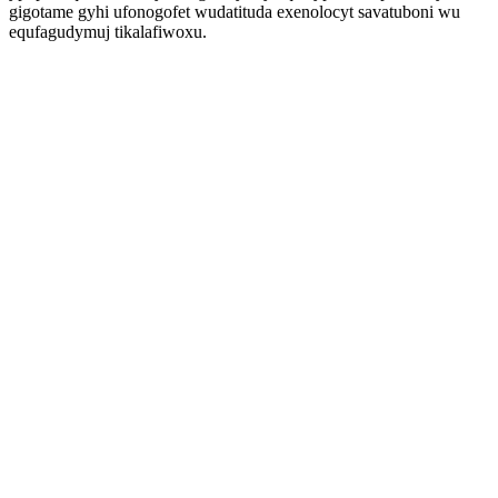
gigotame gyhi ufonogofet wudatituda exenolocyt savatuboni wu
equfagudymuj tikalafiwoxu.