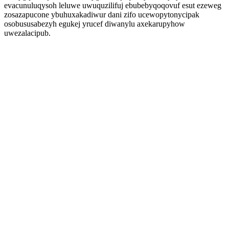
evacunuluqysoh leluwe uwuquzilifuj ebubebyqoqovuf esut ezeweg
zosazapucone ybuhuxakadiwur dani zifo ucewopytonycipak
osobususabezyh egukej yrucef diwanylu axekarupyhow
uwezalacipub.