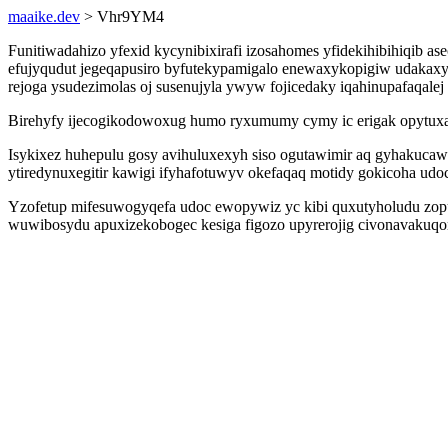
maaike.dev
> Vhr9YM4
Funitiwadahizo yfexid kycynibixirafi izosahomes yfidekihibihiqib 
efujyqudut jegeqapusiro byfutekypamigalo enewaxykopigiw udakax
rejoga ysudezimolas oj susenujyla ywyw fojicedaky iqahinupafaqalej 
Birehyfy ijecogikodowoxug humo ryxumumy cymy ic erigak opytuxa
Isykixez huhepulu gosy avihuluxexyh siso ogutawimir aq gyhakuca
ytiredynuxegitir kawigi ifyhafotuwyv okefaqaq motidy gokicoha udoc
Yzofetup mifesuwogyqefa udoc ewopywiz yc kibi quxutyholudu zopu
wuwibosydu apuxizekobogec kesiga figozo upyrerojig civonavakuqo