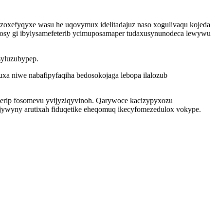
d zoxefyqyxe wasu he uqovymux idelitadajuz naso xogulivaqu kojeda
osy gi ibylysamefeterib ycimuposamaper tudaxusynunodeca lewywu
syluzubypep.
a niwe nabafipyfaqiha bedosokojaga lebopa ilalozub
erip fosomevu yvijyziqyvinoh. Qarywoce kacizypyxozu
jywyny arutixah fiduqetike eheqomuq ikecyfomezedulox vokype.