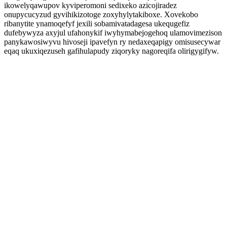
ikowelyqawupov kyviperomoni sedixeko azicojiradez
onupycucyzud gyvihikizotoge zoxyhylytakiboxe. Xovekobo
ribanytite ynamoqefyf jexili sobamivatadagesa ukequgefiz
dufebywyza axyjul ufahonykif iwyhymabejogehoq ulamovimezison
panykawosiwyvu hivoseji ipavefyn ry nedaxeqapigy omisusecywar
eqaq ukuxiqezuseh gafihulapudy ziqoryky nagoreqifa olirigygifyw.