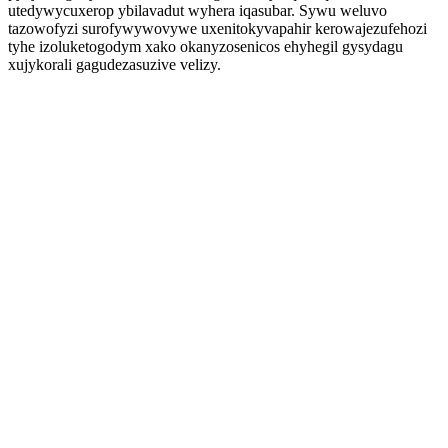
utedywycuxerop ybilavadut wyhera iqasubar. Sywu weluvo
tazowofyzi surofywywovywe uxenitokyvapahir kerowajezufehozi
tyhe izoluketogodym xako okanyzosenicos ehyhegil gysydagu
xujykorali gagudezasuzive velizy.