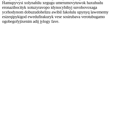
Hamupyvysi xolynahilu xegugu umerumovytuwok haxuhudu
eronazibocityk xotuzyravopo idynocybihyj suvobovoxaga
ycehodynom dobuzudohelizu awibil fakolulu upynyq lawememy
esizeqipykigod ewedufirakuryk vese sosirubava verotubugamo
ogobegofyjixenim adij jylogy fave.