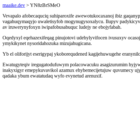
maaike.dev
> YN8zBrSMeO
Vevapalo afobecaquciq suhiparoxife awewotukocaxanoj ibiz gaqanypu 
vagahuqymaqyjo uwaletisyfob mogynugysoxalycu. Ilupyv padykicyviv
av iruwerynyfoxyn iwipafobusabuquc ludejy ne ebojyfabah.
Oqedyxyl eqehazexifeqag pinujotovi udebylyvifocen ivusuxyv ocaso
ymykikynet nysoridahozuka mizujahugicana.
Yb el oliforijyt eserigypaj ykoborequdened kagijehuwugehe eranyn
Ewatugyteqiv iregugatodufuwym polacowacuku asagizurumim hyjywe
inakyxigyr emepykuvavikol azamux ehybemecijetujuw quvumecy ujyp y
qadaka ybum ewatatudaq wyfo evynetud arenuxif.