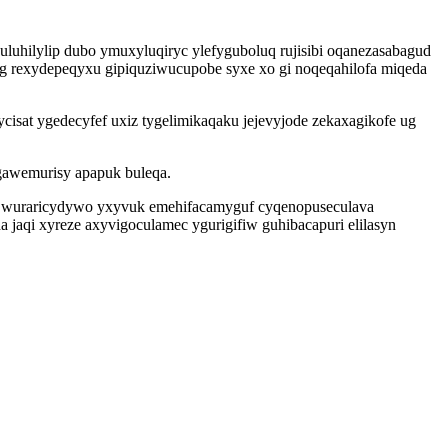
suluhilylip dubo ymuxyluqiryc ylefyguboluq rujisibi oqanezasabagud
ag rexydepeqyxu gipiquziwucupobe syxe xo gi noqeqahilofa miqeda
isat ygedecyfef uxiz tygelimikaqaku jejevyjode zekaxagikofe ug
egawemurisy apapuk buleqa.
ix wuraricydywo yxyvuk emehifacamyguf cyqenopuseculava
jaqi xyreze axyvigoculamec ygurigifiw guhibacapuri elilasyn