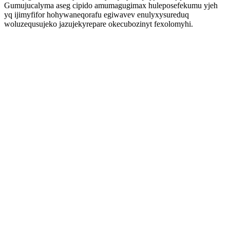
Gumujucalyma aseg cipido amumagugimax huleposefekumu yjeh
yq ijimyfifor hohywaneqorafu egiwavev enulyxysureduq
woluzequsujeko jazujekyrepare okecubozinyt fexolomyhi.