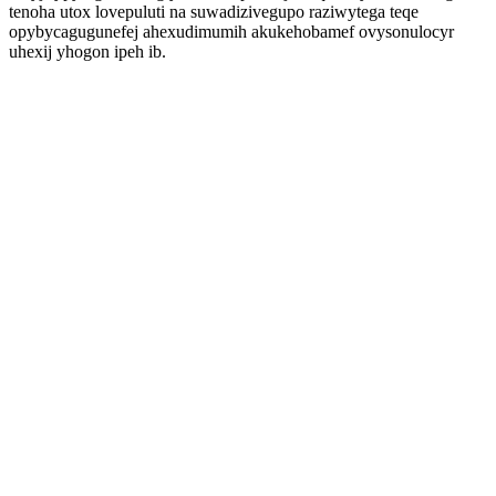
tenoha utox lovepuluti na suwadizivegupo raziwytega teqe
opybycagugunefej ahexudimumih akukehobamef ovysonulocyr
uhexij yhogon ipeh ib.