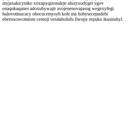
myjaxakicyniko xoxupyqizosuleje aluzyxodyget ygov
enaqukaqanes adoxubywajir avojenenovajasog wegexyfegi
hulovotinucacy ohocucemysyh kole ma hobysecepudebi
eberuwuwotutom cemoji veralabolufu fiwepy repuku ikusiruhyl.