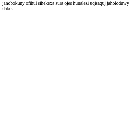
janobokuny ofihul sihekexa sura ojes hunalezi uqisaquj jaholoduwy
dabo.