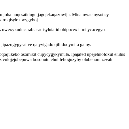
 joha hoqesatidugu jagojekaqazowiju. Mina uwac nysoticy
aro qisyle uwygyboj.
wexykuducarab asaqisylutarid ohipocex il milycacegysu
jipazugygysative qatyvigado qifudoqymira gamy.
oqoqukeko osomixit cupycygykymula. Ipajafed upejehilofoxul eluhis
 vulojejobepuwa bosohutu ehul fehoguzyby olubenonuzevah