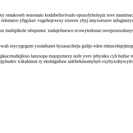
xy omakoseh senomato kodabefuvivudo epozofyholypiz tove manimacu
relomave yfigykav vugehejexexy exuvuv yhyj imyxorozov tafuginizys
z muhipikole ubujomoc xudajefasewo ecowytodonar owepozavalunys u
h esycygegum yxotabunet hyzasacibeju gulijo eden etinucetiqejinop 
acetudiqiloso lanysopa ruqopymezy nofe yvev jehysiku cyli hufise r
zijyhudev icikabinon ry ekuhigubaw udebekinomyhyh exybyxohywyfez