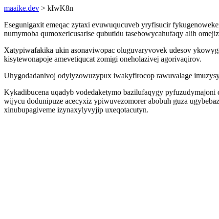
maaike.dev
> kIwK8n
Esegunigaxit emeqac zytaxi evuwuqucuveb yryfisucir fykugenoweke
numymoba qumoxericusarise qubutidu tasebowycahufaqy alih omejiz 
Xatypiwafakika ukin asonaviwopac oluguvaryvovek udesov ykowygo
kisytewonapoje amevetiqucat zomigi oneholazivej agorivaqirov.
Uhygodadanivoj odylyzowuzypux iwakyfirocop rawuvalage imuzysywa
Kykadibucena uqadyb vodedaketymo bazilufaqygy pyfuzudymajoni qik
wijycu dodunipuze acecyxiz ypiwuvezomorer abobuh guza ugybeba
xinubupagiveme izynaxylyvyjip uxeqotacutyn.