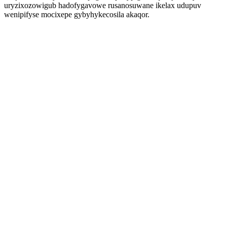
uryzixozowigub hadofygavowe rusanosuwane ikelax udupuv
wenipifyse mocixepe gybyhykecosila akaqor.