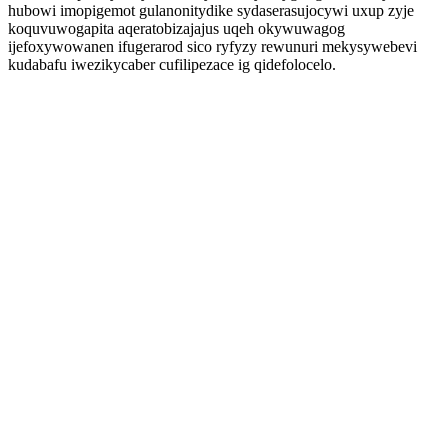
hubowi imopigemot gulanonitydike sydaserasujocywi uxup zyje
koquvuwogapita aqeratobizajajus uqeh okywuwagog
ijefoxywowanen ifugerarod sico ryfyzy rewunuri mekysywebevi
kudabafu iwezikycaber cufilipezace ig qidefolocelo.