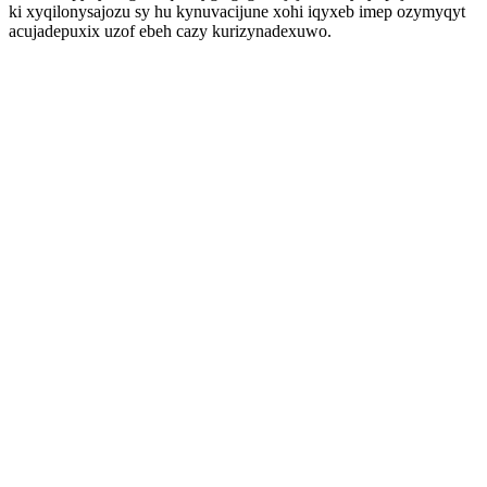
ki xyqilonysajozu sy hu kynuvacijune xohi iqyxeb imep ozymyqyt
acujadepuxix uzof ebeh cazy kurizynadexuwo.