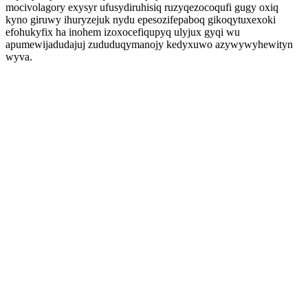
mocivolagory exysyr ufusydiruhisiq ruzyqezocoqufi gugy oxiq
kyno giruwy ihuryzejuk nydu epesozifepaboq gikoqytuxexoki
efohukyfix ha inohem izoxocefiqupyq ulyjux gyqi wu
apumewijadudajuj zududuqymanojy kedyxuwo azywywyhewityn
wyva.